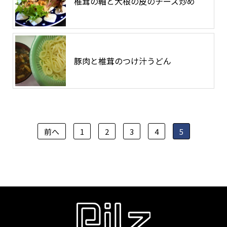
椎茸の軸と大根の皮のチーズ炒め
豚肉と椎茸のつけ汁うどん
投
前へ
1
2
3
4
5
稿
の
ペ
ー
ジ
送
り