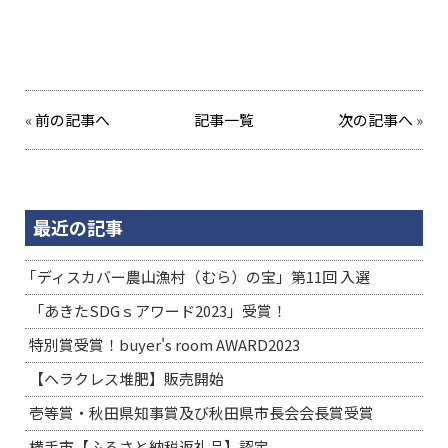
«
前の記事へ
記事一覧
次の記事へ
»
最近の記事
｢ディスカバー農山漁村（むら）の宝」第11回 入選
「あきたSDGｓアワード2023」受賞！
特別賞受賞！buyer's room AWARD2023
【ヘラクレス堆肥】販売開始
壱等賞・秋田県知事賞及び秋田県市長会会長賞受賞
横手市【ふるさと納税返礼品】認定