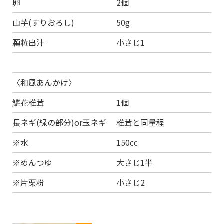
卵 2個
山芋(すりおろし) 50g
顆粒出汁 小さじ1
〈和風あんかけ〉
鱗花椎茸 1個
長ネギ(緑の部分)or玉ネギ 椎茸と同量程
※水 150cc
※めんつゆ 大さじ1半
※片栗粉 小さじ2