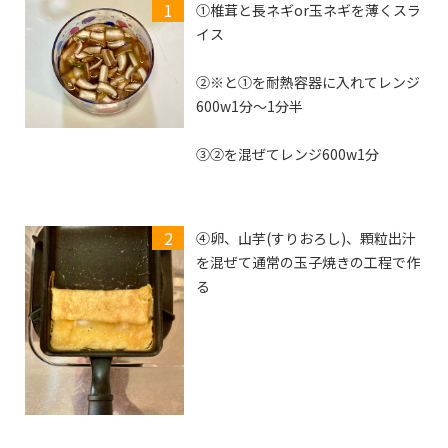
①椎茸と長ネギor玉ネギを薄くスラ
イス
②※と①を耐熱容器に入れてレンジ
600w1分〜1分半
③②を混ぜてレンジ600w1分
④卵、山芋(すりおろし)、顆粒出汁
を混ぜて通常の玉子焼きの工程で作
る