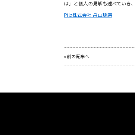
は」と個人の見解も述べていき、
Pilz株式会社 畠山琢磨
«
前の記事へ